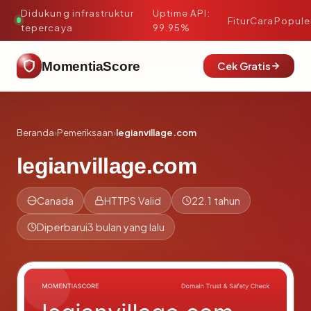
Didukung infrastruktur
Uptime API:
·
Fitur
Cara
Popule
tepercaya
99.95%
MomentiaScore
Cek Gratis
Beranda
›
Pemeriksaan
›
legianvillage.com
legianvillage.com
Canada
HTTPS Valid
22.1 tahun
Diperbarui
3 bulan yang lalu