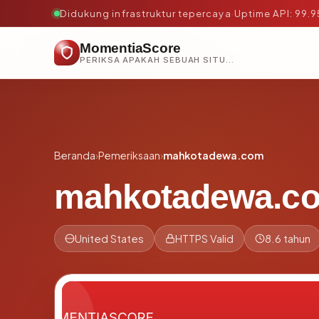
Didukung infrastruktur tepercaya
·
Uptime API: 99.
MomentiaScore
PERIKSA APAKAH SEBUAH SITUS AMAN, TEPERCAYA, DAN TERVERIFIKASI DALAM HITUNGAN DETIK.
Beranda
›
Pemeriksaan
›
mahkotadewa.com
mahkotadewa.c
United States
HTTPS Valid
8.6 tahun