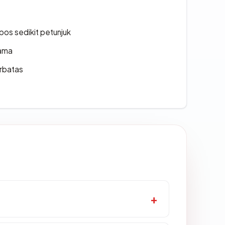
os sedikit petunjuk
lama
erbatas