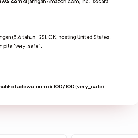
ewa.com
di jaringan Amazon.com, Inc., secara
gan (8.6 tahun, SSL OK, hosting United States,
 pita "very_safe".
mahkotadewa.com
di
100/100
(
very_safe
).