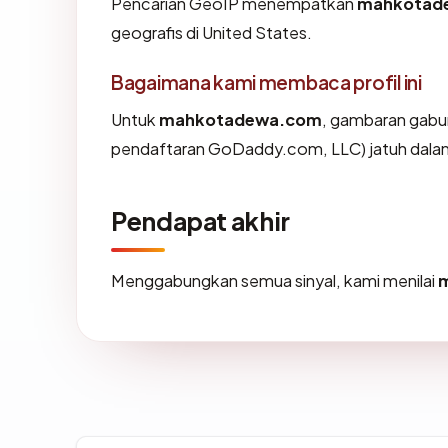
Pencarian GeoIP menempatkan
mahkotad
geografis di United States.
Bagaimana kami membaca profil ini
Untuk
mahkotadewa.com
, gambaran gabun
pendaftaran GoDaddy.com, LLC) jatuh dalam
Pendapat akhir
Menggabungkan semua sinyal, kami menilai