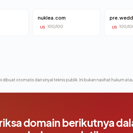
nuklea.com
pre.wedd
100/100
100/10
US
US
i dibuat otomatis dari sinyal teknis publik. Ini bukan nasihat hukum atau
riksa domain berikutnya da