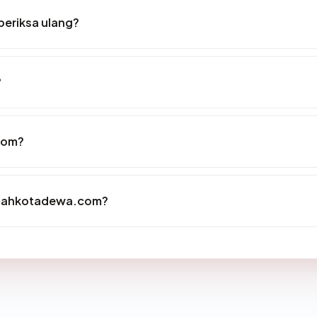
eriksa ulang?
?
com?
 mahkotadewa.com?