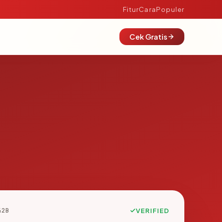
Fitur
Cara
Populer
Cek Gratis
42B
VERIFIED