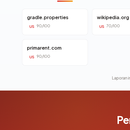
gradle.properties
wikipedia.org
90/100
70/100
US
US
primarent.com
90/100
US
Laporan in
Pe