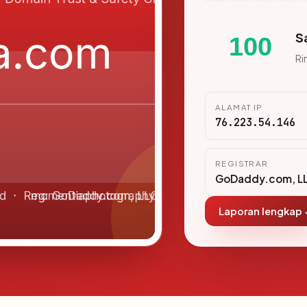
S
100
Ri
ALAMAT IP
76.223.54.146
REGISTRAR
GoDaddy.com, L
Laporan lengkap 