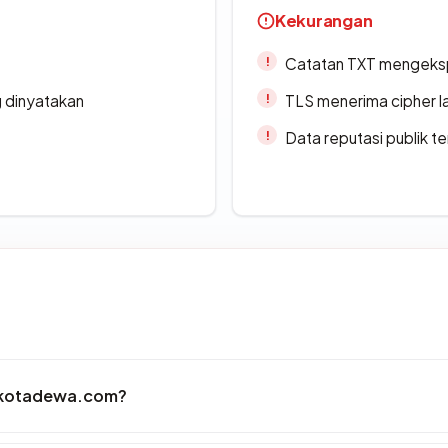
Kekurangan
Catatan TXT mengeksp
g dinyatakan
TLS menerima cipher 
Data reputasi publik t
ahkotadewa.com?