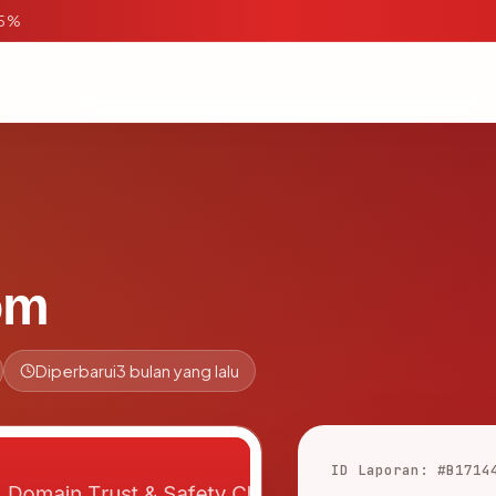
95%
om
Diperbarui
3 bulan yang lalu
ID Laporan: #B1714