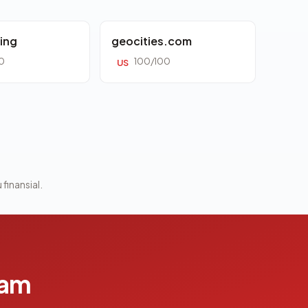
ing
geocities.com
0
100/100
US
 finansial.
lam