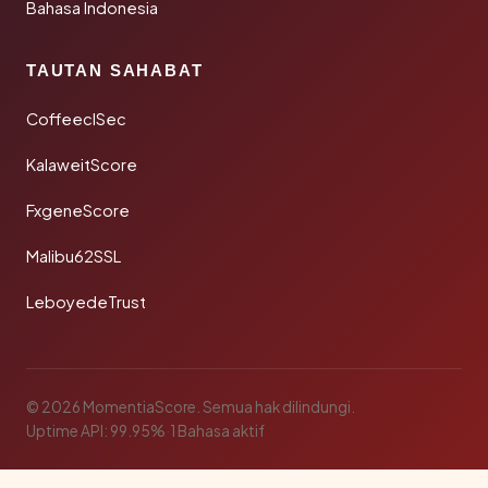
Bahasa Indonesia
TAUTAN SAHABAT
CoffeeclSec
KalaweitScore
FxgeneScore
Malibu62SSL
LeboyedeTrust
© 2026 MomentiaScore. Semua hak dilindungi.
Uptime API: 99.95%
·
1 Bahasa aktif