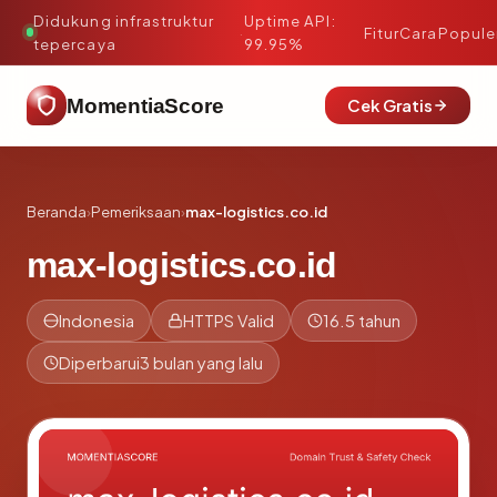
Didukung infrastruktur
Uptime API:
·
Fitur
Cara
Popule
tepercaya
99.95%
MomentiaScore
Cek Gratis
Beranda
›
Pemeriksaan
›
max-logistics.co.id
max-logistics.co.id
Indonesia
HTTPS Valid
16.5 tahun
Diperbarui
3 bulan yang lalu