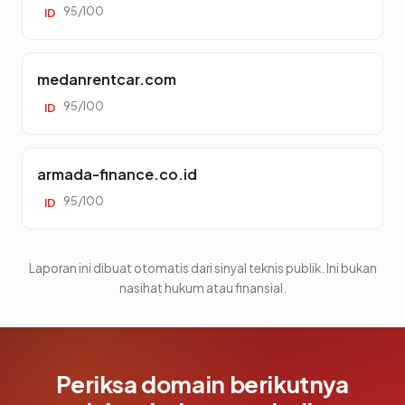
95/100
ID
medanrentcar.com
95/100
ID
armada-finance.co.id
95/100
ID
Laporan ini dibuat otomatis dari sinyal teknis publik. Ini bukan
nasihat hukum atau finansial.
Periksa domain berikutnya