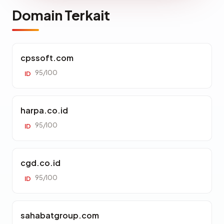
Domain Terkait
cpssoft.com
95/100
ID
harpa.co.id
95/100
ID
cgd.co.id
95/100
ID
sahabatgroup.com