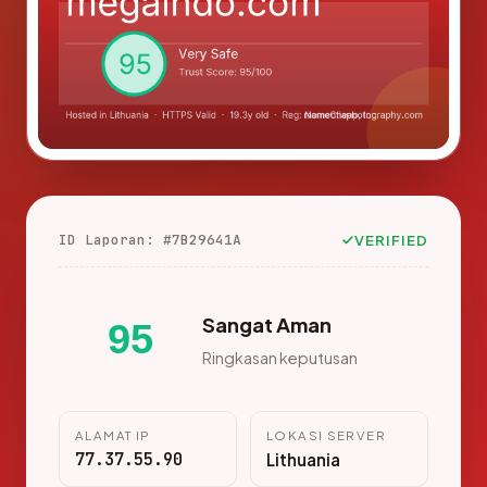
ID Laporan: #7B29641A
VERIFIED
Sangat Aman
95
Ringkasan keputusan
ALAMAT IP
LOKASI SERVER
77.37.55.90
Lithuania