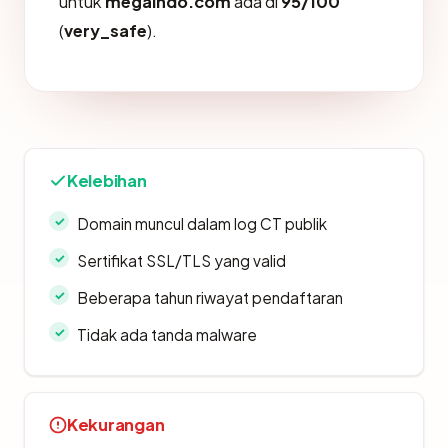
untuk
megaindo.com
ada di
95/100
(
very_safe
).
Kelebihan
Domain muncul dalam log CT publik
Sertifikat SSL/TLS yang valid
Beberapa tahun riwayat pendaftaran
Tidak ada tanda malware
Kekurangan