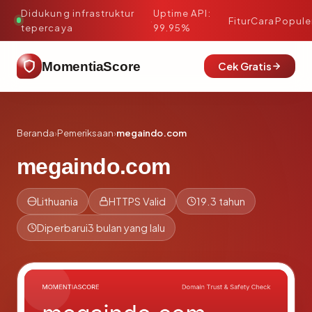
Didukung infrastruktur
Uptime API:
·
Fitur
Cara
Popule
tepercaya
99.95%
MomentiaScore
Cek Gratis
Beranda
›
Pemeriksaan
›
megaindo.com
megaindo.com
Lithuania
HTTPS Valid
19.3 tahun
Diperbarui
3 bulan yang lalu