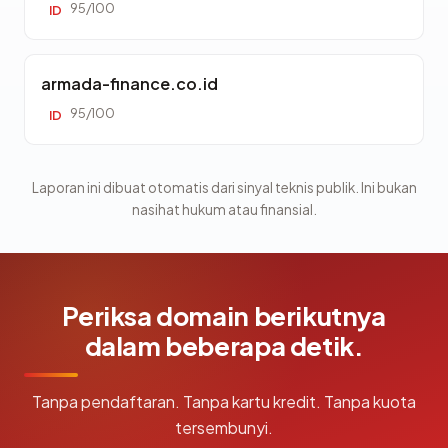
95/100
ID
armada-finance.co.id
95/100
ID
Laporan ini dibuat otomatis dari sinyal teknis publik. Ini bukan
nasihat hukum atau finansial.
Periksa domain berikutnya
dalam beberapa detik.
Tanpa pendaftaran. Tanpa kartu kredit. Tanpa kuota
tersembunyi.