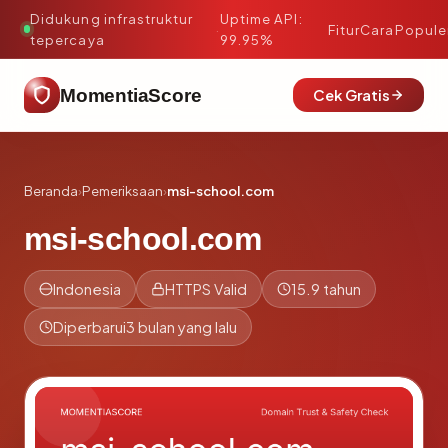
Didukung infrastruktur
Uptime API:
·
Fitur
Cara
Popule
tepercaya
99.95%
MomentiaScore
Cek Gratis
Beranda
›
Pemeriksaan
›
msi-school.com
msi-school.com
Indonesia
HTTPS Valid
15.9 tahun
Diperbarui
3 bulan yang lalu