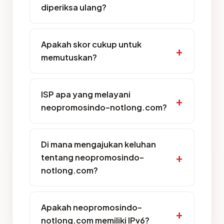
diperiksa ulang?
Apakah skor cukup untuk
memutuskan?
ISP apa yang melayani
neopromosindo-notlong.com?
Di mana mengajukan keluhan
tentang neopromosindo-
notlong.com?
Apakah neopromosindo-
notlong.com memiliki IPv6?