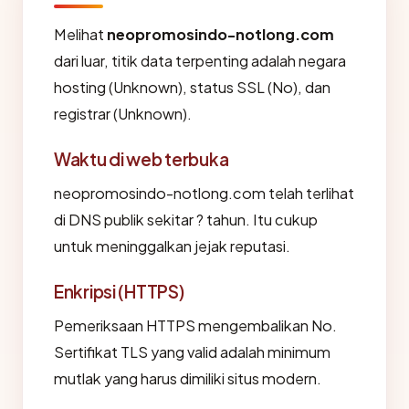
Melihat
neopromosindo-notlong.com
dari luar, titik data terpenting adalah negara
hosting (Unknown), status SSL (No), dan
registrar (Unknown).
Waktu di web terbuka
neopromosindo-notlong.com telah terlihat
di DNS publik sekitar ? tahun. Itu cukup
untuk meninggalkan jejak reputasi.
Enkripsi (HTTPS)
Pemeriksaan HTTPS mengembalikan No.
Sertifikat TLS yang valid adalah minimum
mutlak yang harus dimiliki situs modern.