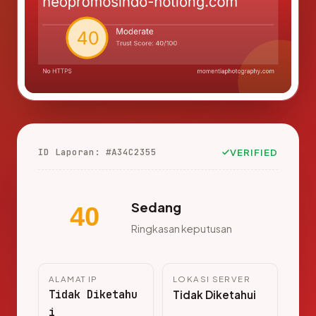
ID Laporan: #A34C2355
VERIFIED
Sedang
40
Ringkasan keputusan
ALAMAT IP
LOKASI SERVER
Tidak Diketahu
Tidak Diketahui
i