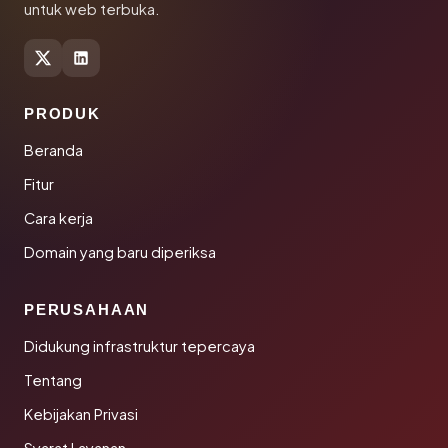
untuk web terbuka.
PRODUK
Beranda
Fitur
Cara kerja
Domain yang baru diperiksa
PERUSAHAAN
Didukung infrastruktur tepercaya
Tentang
Kebijakan Privasi