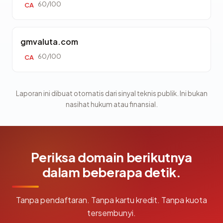
60/100
CA
gmvaluta.com
60/100
CA
Laporan ini dibuat otomatis dari sinyal teknis publik. Ini bukan
nasihat hukum atau finansial.
Periksa domain berikutnya
dalam beberapa detik.
Tanpa pendaftaran. Tanpa kartu kredit. Tanpa kuota
tersembunyi.