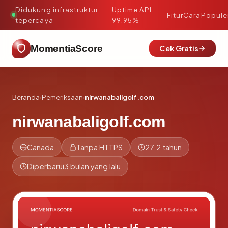
Didukung infrastruktur
Uptime API:
·
Fitur
Cara
Popule
tepercaya
99.95%
MomentiaScore
Cek Gratis
Beranda
›
Pemeriksaan
›
nirwanabaligolf.com
nirwanabaligolf.com
Canada
Tanpa HTTPS
27.2 tahun
Diperbarui
3 bulan yang lalu