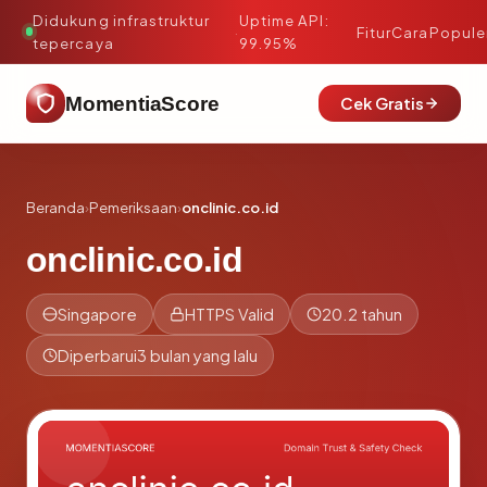
Didukung infrastruktur
Uptime API:
·
Fitur
Cara
Popule
tepercaya
99.95%
MomentiaScore
Cek Gratis
Beranda
›
Pemeriksaan
›
onclinic.co.id
onclinic.co.id
Singapore
HTTPS Valid
20.2 tahun
Diperbarui
3 bulan yang lalu