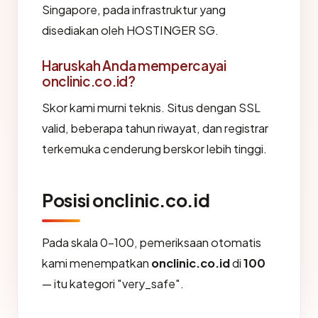
Singapore, pada infrastruktur yang
disediakan oleh HOSTINGER SG.
Haruskah Anda mempercayai
onclinic.co.id?
Skor kami murni teknis. Situs dengan SSL
valid, beberapa tahun riwayat, dan registrar
terkemuka cenderung berskor lebih tinggi.
Posisi onclinic.co.id
Pada skala 0-100, pemeriksaan otomatis
kami menempatkan
onclinic.co.id
di
100
— itu kategori "very_safe".