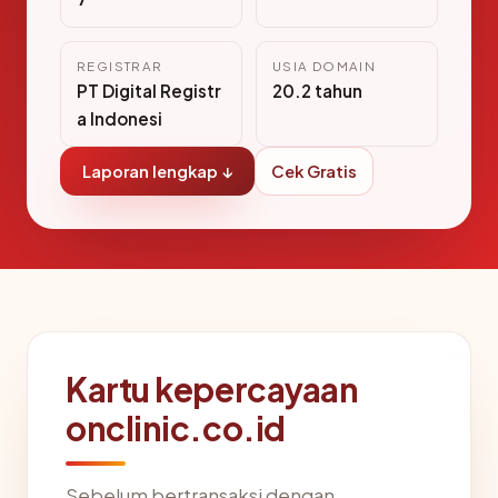
REGISTRAR
USIA DOMAIN
PT Digital Registr
20.2 tahun
a Indonesi
Laporan lengkap ↓
Cek Gratis
Kartu kepercayaan
onclinic.co.id
Sebelum bertransaksi dengan