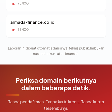
95/100
ID
armada-finance.co.id
95/100
ID
Laporan ini dibuat otomatis dari sinyal teknis publik. Ini bukan
nasihat hukum atau finansial.
Periksa domain berikutnya
dalam beberapa detik.
Tanpa pendaftaran. Tanpa kartu kredit. Tanpa kuota
tersembunyi.