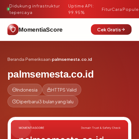
Didukung infrastruktur
Uptime API:
·
Fitur
Cara
Popule
tepercaya
99.95%
MomentiaScore
Cek Gratis
Beranda
›
Pemeriksaan
›
palmsemesta.co.id
palmsemesta.co.id
Indonesia
HTTPS Valid
Diperbarui
3 bulan yang lalu