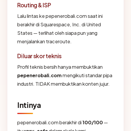
Routing & ISP
Lalu lintas ke pepenerobali.com saat ini
berakhir di Squarespace, Inc. di United
States — terlihat oleh siapa pun yang
menjalankan traceroute.
Di luar skor teknis
Profil teknis bersih hanya membuktikan
pepenerobali.com
mengikuti standar pipa
industri. TIDAK membuktikan konten jujur.
Intinya
pepenerobali.com berakhir di
100/100
—
itu
very_safe
dalam skala kami.