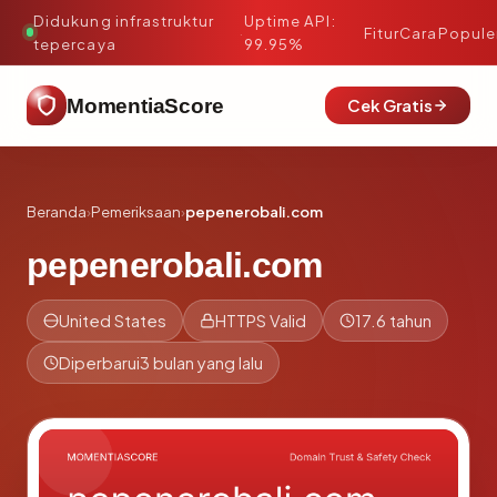
Didukung infrastruktur
Uptime API:
·
Fitur
Cara
Popule
tepercaya
99.95%
MomentiaScore
Cek Gratis
Beranda
›
Pemeriksaan
›
pepenerobali.com
pepenerobali.com
United States
HTTPS Valid
17.6 tahun
Diperbarui
3 bulan yang lalu