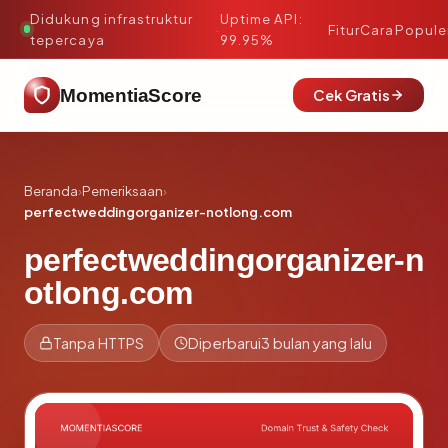
Didukung infrastruktur
Uptime API:
·
Fitur
Cara
Popule
tepercaya
99.95%
MomentiaScore
Cek Gratis
Beranda
›
Pemeriksaan
›
perfectweddingorganizer-notlong.com
perfectweddingorganizer-n
otlong.com
Tanpa HTTPS
Diperbarui
3 bulan yang lalu