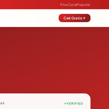
Fitur
Cara
Populer
Cek Gratis
608
VERIFIED