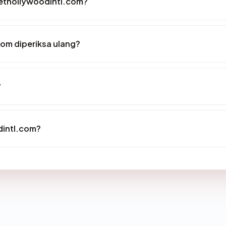
anethollywoodintl.com?
om diperiksa ulang?
?
dintl.com?