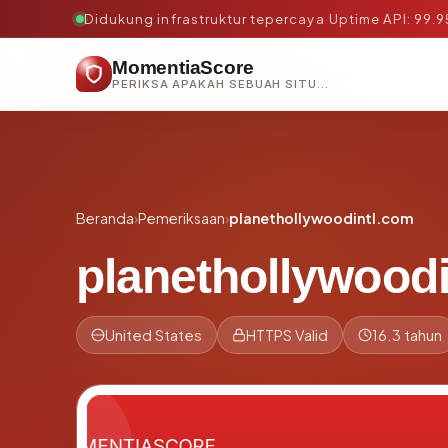
Didukung infrastruktur tepercaya
·
Uptime API: 99.
MomentiaScore
PERIKSA APAKAH SEBUAH SITUS AMAN, TEPERCAYA, DAN TERVERIFIKASI DALAM HITUNGAN DETIK.
Beranda
›
Pemeriksaan
›
planethollywoodintl.com
planethollywood
United States
HTTPS Valid
16.3 tahun