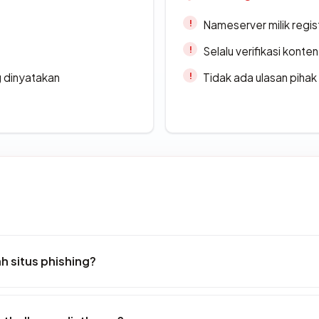
Nameserver milik regi
Selalu verifikasi kont
g dinyatakan
Tidak ada ulasan piha
 situs phishing?