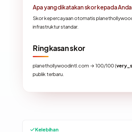
Apa yang dikatakan skor kepada Anda
Skor kepercayaan otomatis planethollywood
infrastruktur standar.
Ringkasan skor
planethollywoodintl.com → 100/100 (
very_
publik terbaru.
Kelebihan