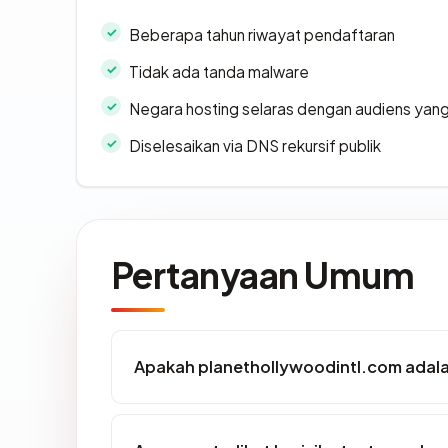
Beberapa tahun riwayat pendaftaran
Tidak ada tanda malware
Negara hosting selaras dengan audiens yan
Diselesaikan via DNS rekursif publik
Pertanyaan Umum
Apakah planethollywoodintl.com adalah