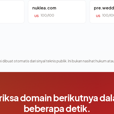
nuklea.com
pre.wedd
100/100
100/10
US
US
i dibuat otomatis dari sinyal teknis publik. Ini bukan nasihat hukum atau
riksa domain berikutnya da
beberapa detik.