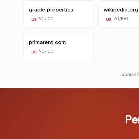
gradle.properties
wikipedia.org
90/100
70/100
US
US
primarent.com
90/100
US
Laporan in
Pe