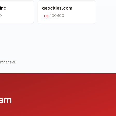
ing
geocities.com
0
100/100
US
 finansial.
lam