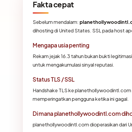
Fakta cepat
Sebelum mendalam:
planethollywoodintl
dihosting di United States. SSL pada host 
Mengapa usia penting
Rekam jejak 16.3 tahun bukan bukti legitimasi,
untuk mengakumulasi sinyal reputasi.
Status TLS / SSL
Handshake TLS ke planethollywoodintl.com
memperingatkan pengguna ketika ini gagal.
Di mana planethollywoodintl.com dih
planethollywoodintl.com dioperasikan dari U