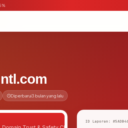
95%
intl.com
Diperbarui
3 bulan yang lalu
ID Laporan: #5ADB4