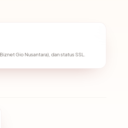
Biznet Gio Nusantara), dan status SSL.