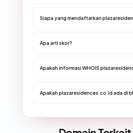
Siapa yang mendaftarkan plazaresiden
Apa arti skor?
Apakah informasi WHOIS plazaresiden
Apakah plazaresidences.co.id ada di b
Domain Terkait