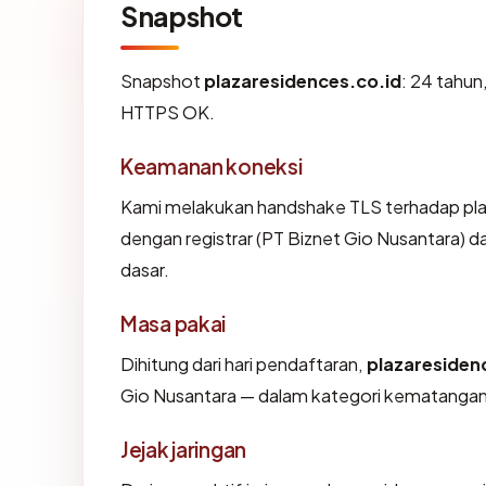
Snapshot
Snapshot
plazaresidences.co.id
: 24 tahun
HTTPS OK.
Keamanan koneksi
Kami melakukan handshake TLS terhadap pl
dengan registrar (PT Biznet Gio Nusantara) d
dasar.
Masa pakai
Dihitung dari hari pendaftaran,
plazaresiden
Gio Nusantara — dalam kategori kematangan
Jejak jaringan