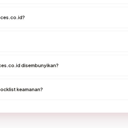
ces.co.id?
ces.co.id disembunyikan?
locklist keamanan?