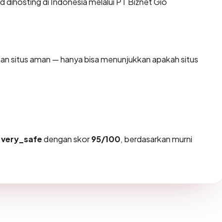
d dihosting di Indonesia melalui PT Biznet Gio
ikan situs aman — hanya bisa menunjukkan apakah situs
t
very_safe
dengan skor
95/100
, berdasarkan murni