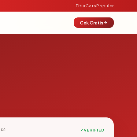
Fitur
Cara
Populer
Cek Gratis
2C0
VERIFIED