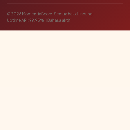
© 2026 MomentiaScore. Semua hak dilindungi.
Uptime API: 99.95%
·
1 Bahasa aktif