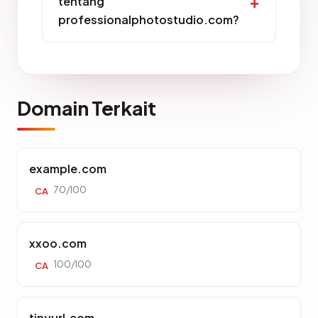
tentang
professionalphotostudio.com?
Domain Terkait
example.com
70/100
CA
xxoo.com
100/100
CA
tinyurl.com