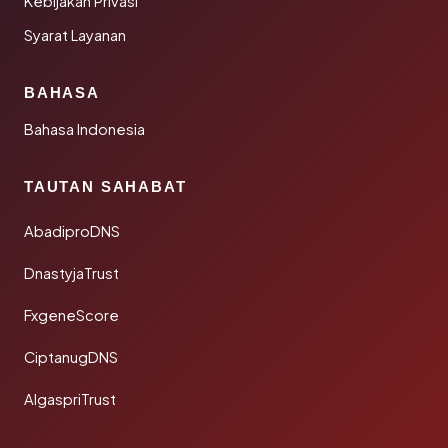
Kebijakan Privasi
Syarat Layanan
BAHASA
Bahasa Indonesia
TAUTAN SAHABAT
AbadiproDNS
DnastyjaTrust
FxgeneScore
CiptanugDNS
AlgaspriTrust