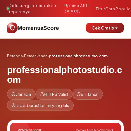
Didukung infrastruktur
Uptime API:
·
Fitur
Cara
Popule
tepercaya
99.95%
MomentiaScore
Cek Gratis
Beranda
›
Pemeriksaan
›
professionalphotostudio.com
professionalphotostudio.c
om
Canada
HTTPS Valid
6.1 tahun
Diperbarui
3 bulan yang lalu