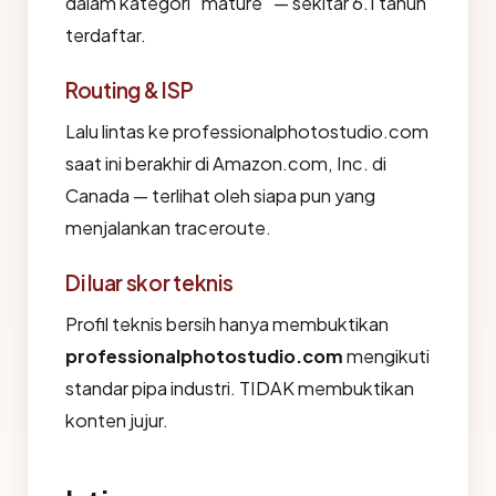
dalam kategori "mature" — sekitar 6.1 tahun
terdaftar.
Routing & ISP
Lalu lintas ke professionalphotostudio.com
saat ini berakhir di Amazon.com, Inc. di
Canada — terlihat oleh siapa pun yang
menjalankan traceroute.
Di luar skor teknis
Profil teknis bersih hanya membuktikan
professionalphotostudio.com
mengikuti
standar pipa industri. TIDAK membuktikan
konten jujur.