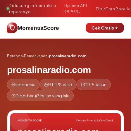
Didukung infrastruktur
Uptime API:
·
Fitur
Cara
Popule
tepercaya
99.95%
MomentiaScore
Cek Gratis
Beranda
›
Pemeriksaan
›
prosalinaradio.com
prosalinaradio.com
Indonesia
HTTPS Valid
23.5 tahun
Diperbarui
3 bulan yang lalu