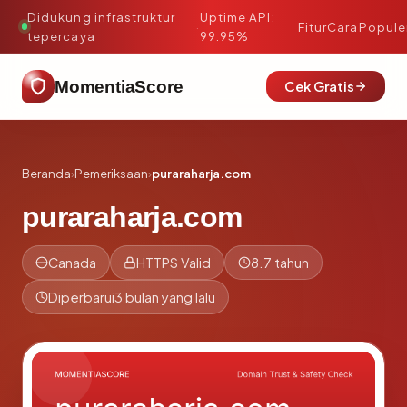
Didukung infrastruktur
Uptime API:
·
Fitur
Cara
Popule
tepercaya
99.95%
MomentiaScore
Cek Gratis
Beranda
›
Pemeriksaan
›
puraraharja.com
puraraharja.com
Canada
HTTPS Valid
8.7 tahun
Diperbarui
3 bulan yang lalu