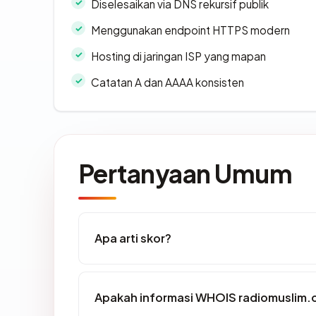
Diselesaikan via DNS rekursif publik
Menggunakan endpoint HTTPS modern
Hosting di jaringan ISP yang mapan
Catatan A dan AAAA konsisten
Pertanyaan Umum
Apa arti skor?
Apakah informasi WHOIS radiomuslim