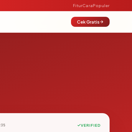
Fitur
Cara
Populer
Cek Gratis
235
VERIFIED