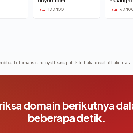
tinyurl.com
nasarigr
100/100
60/10
CA
CA
i dibuat otomatis dari sinyal teknis publik. Ini bukan nasihat hukum atau
riksa domain berikutnya da
beberapa detik.