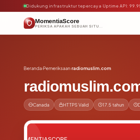
Didukung infrastruktur tepercaya
·
Uptime API: 99.
MomentiaScore
PERIKSA APAKAH SEBUAH SITUS AMAN, TEPERCAYA, DAN TERVERIFIKASI DALAM HITUNGAN DETIK.
Beranda
›
Pemeriksaan
›
radiomuslim.com
radiomuslim.co
Canada
HTTPS Valid
17.5 tahun