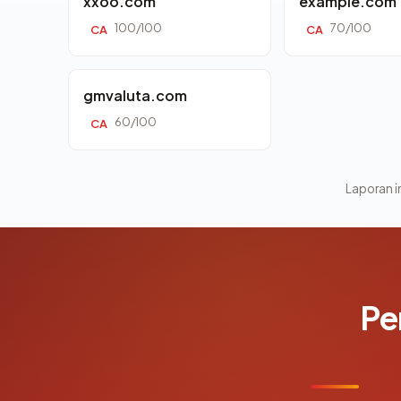
xxoo.com
example.com
100/100
70/100
CA
CA
gmvaluta.com
60/100
CA
Laporan in
Pe