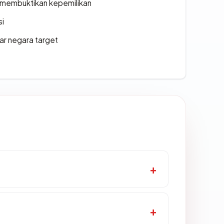
ak membuktikan kepemilikan
si
uar negara target