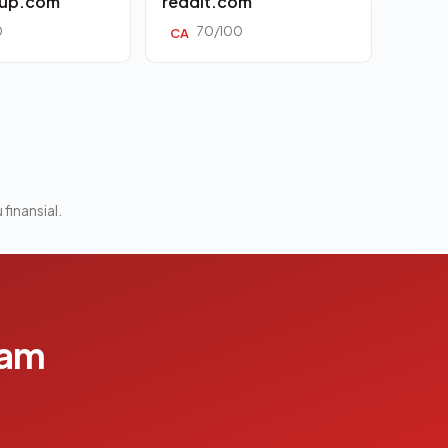
oup.com
reddit.com
0
70/100
CA
 finansial.
lam