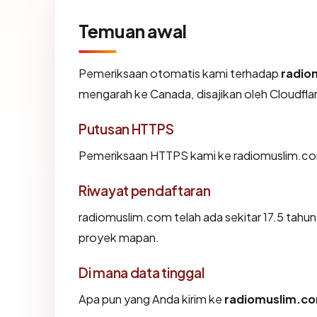
Temuan awal
Pemeriksaan otomatis kami terhadap
radio
mengarah ke Canada, disajikan oleh Cloudfl
Putusan HTTPS
Pemeriksaan HTTPS kami ke radiomuslim.co
Riwayat pendaftaran
radiomuslim.com telah ada sekitar 17.5 tahu
proyek mapan.
Di mana data tinggal
Apa pun yang Anda kirim ke
radiomuslim.c