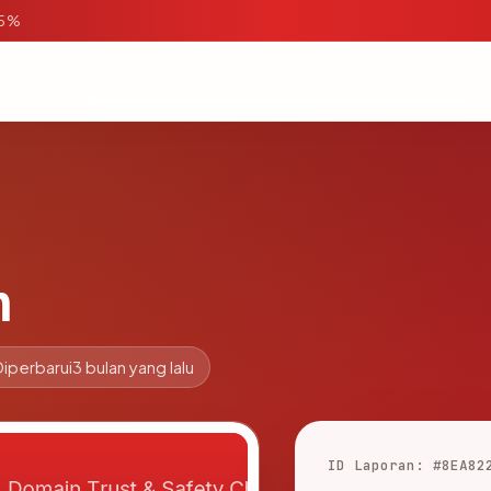
95%
m
Diperbarui
3 bulan yang lalu
ID Laporan: #8EA82