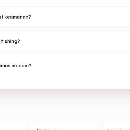
ist keamanan?
phishing?
diomuslim.com?