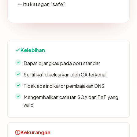
— itu kategori "safe".
Kelebihan
Dapat dijangkau pada port standar
Sertifikat dikeluarkan oleh CA terkenal
Tidak ada indikator pembajakan DNS
Mengembalikan catatan SOA dan TXT yang
valid
Kekurangan