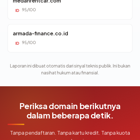
medanrentcar.com
95/100
ID
armada-finance.co.id
95/100
ID
Laporan ini dibuat otomatis dari sinyal teknis publik. Ini bukan
nasihat hukum atau finansial.
Periksa domain berikutnya
dalam beberapa detik.
Tanpa pendaftaran. Tanpa kartu kredit. Tanpa kuota