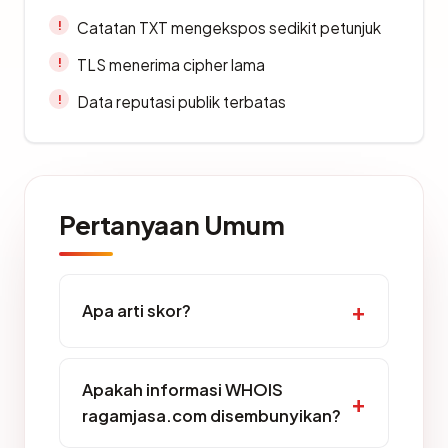
Catatan TXT mengekspos sedikit petunjuk
TLS menerima cipher lama
Data reputasi publik terbatas
Pertanyaan Umum
Apa arti skor?
Apakah informasi WHOIS
ragamjasa.com disembunyikan?