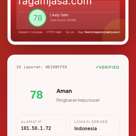
ID Laporan: #E28BFF55
VERIFIED
Aman
78
Ringkasan keputusan
ALAMAT IP
LOKASI SERVER
101.50.1.72
Indonesia