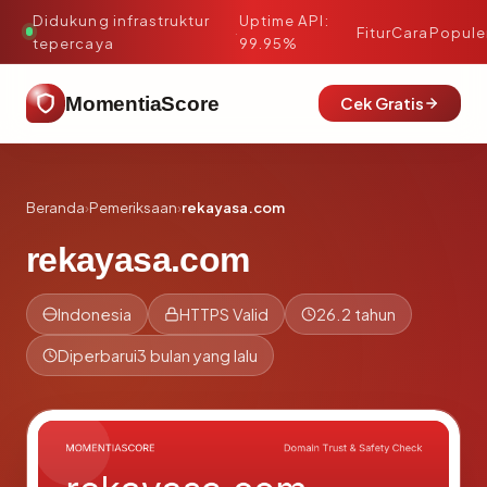
Didukung infrastruktur
Uptime API:
·
Fitur
Cara
Popule
tepercaya
99.95%
MomentiaScore
Cek Gratis
Beranda
›
Pemeriksaan
›
rekayasa.com
rekayasa.com
Indonesia
HTTPS Valid
26.2 tahun
Diperbarui
3 bulan yang lalu