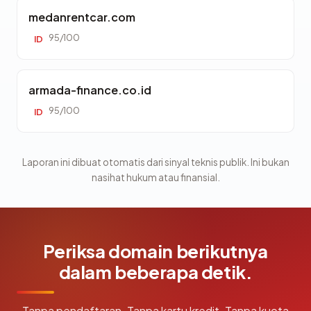
medanrentcar.com
95/100
ID
armada-finance.co.id
95/100
ID
Laporan ini dibuat otomatis dari sinyal teknis publik. Ini bukan
nasihat hukum atau finansial.
Periksa domain berikutnya
dalam beberapa detik.
Tanpa pendaftaran. Tanpa kartu kredit. Tanpa kuota