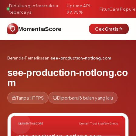
Didukung infrastruktur
Uptime API:
·
Fitur
Cara
Popule
tepercaya
99.95%
MomentiaScore
Cek Gratis
Beranda
›
Pemeriksaan
›
see-production-notlong.com
see-production-notlong.co
m
Tanpa HTTPS
Diperbarui
3 bulan yang lalu