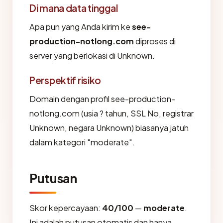
Di mana data tinggal
Apa pun yang Anda kirim ke
see-
production-notlong.com
diproses di
server yang berlokasi di Unknown.
Perspektif risiko
Domain dengan profil see-production-
notlong.com (usia ? tahun, SSL No, registrar
Unknown, negara Unknown) biasanya jatuh
dalam kategori "moderate".
Putusan
Skor kepercayaan:
40/100
—
moderate
.
Ini adalah putusan otomatis dan hanya