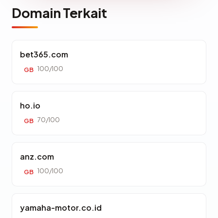
Domain Terkait
bet365.com
100/100
GB
ho.io
70/100
GB
anz.com
100/100
GB
yamaha-motor.co.id