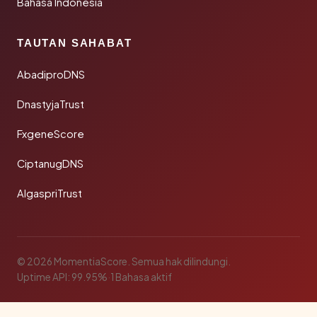
Bahasa Indonesia
TAUTAN SAHABAT
AbadiproDNS
DnastyjaTrust
FxgeneScore
CiptanugDNS
AlgaspriTrust
© 2026 MomentiaScore. Semua hak dilindungi.
Uptime API: 99.95%
·
1 Bahasa aktif