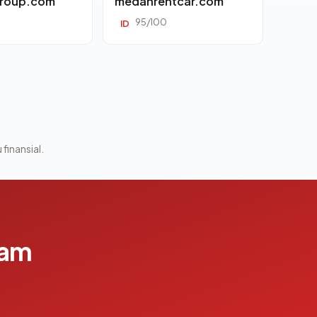
roup.com
medanrentcar.com
95/100
ID
 finansial.
lam