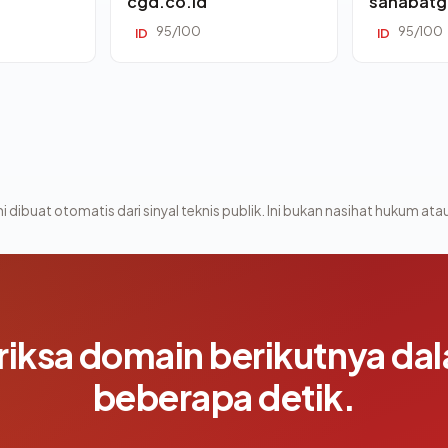
cgd.co.id
sahabatg
95/100
95/100
ID
ID
i dibuat otomatis dari sinyal teknis publik. Ini bukan nasihat hukum atau
riksa domain berikutnya da
beberapa detik.