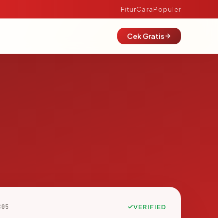
Fitur
Cara
Populer
Cek Gratis
C05
VERIFIED