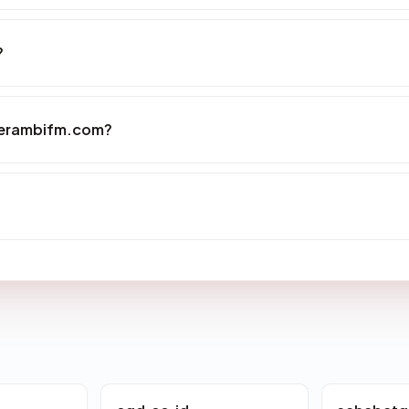
?
serambifm.com?