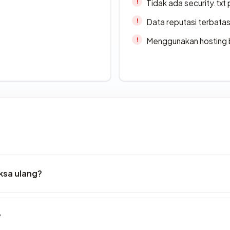
Tidak ada security.txt 
Data reputasi terbata
Menggunakan hosting 
ksa ulang?
?