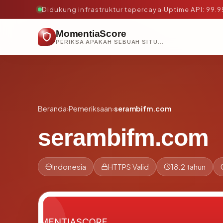
Didukung infrastruktur tepercaya
·
Uptime API: 99.
MomentiaScore
PERIKSA APAKAH SEBUAH SITUS AMAN, TEPERCAYA, DAN TERVERIFIKASI DALAM HITUNGAN DETIK.
Beranda
›
Pemeriksaan
›
serambifm.com
serambifm.com
Indonesia
HTTPS Valid
18.2 tahun