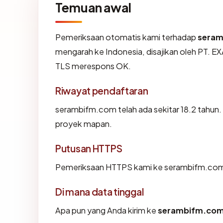
Temuan awal
Pemeriksaan otomatis kami terhadap
sera
mengarah ke Indonesia, disajikan oleh P
TLS merespons OK.
Riwayat pendaftaran
serambifm.com telah ada sekitar 18.2 tahun
proyek mapan.
Putusan HTTPS
Pemeriksaan HTTPS kami ke serambifm.com
Di mana data tinggal
Apa pun yang Anda kirim ke
serambifm.co