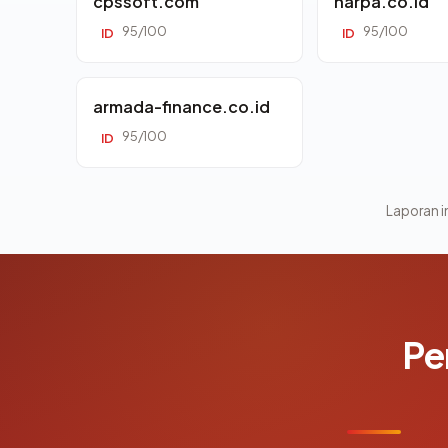
cpssoft.com
harpa.co.id
95/100
95/100
ID
ID
armada-finance.co.id
95/100
ID
Laporan in
Pe