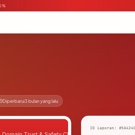
95%
Diperbarui
3 bulan yang lalu
ID Laporan: #5A424