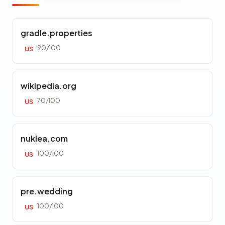
gradle.properties
90/100
US
wikipedia.org
70/100
US
nuklea.com
100/100
US
pre.wedding
100/100
US