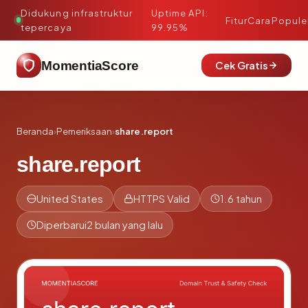
Didukung infrastruktur
Uptime API:
·
Fitur
Cara
Popule
tepercaya
99.95%
MomentiaScore
Cek Gratis
Beranda
›
Pemeriksaan
›
share.report
share.report
United States
HTTPS Valid
1.6 tahun
Diperbarui
2 bulan yang lalu