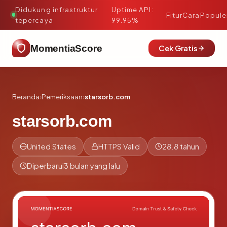
Didukung infrastruktur
Uptime API:
·
Fitur
Cara
Popule
tepercaya
99.95%
MomentiaScore
Cek Gratis
Beranda
›
Pemeriksaan
›
starsorb.com
starsorb.com
United States
HTTPS Valid
28.8 tahun
Diperbarui
3 bulan yang lalu