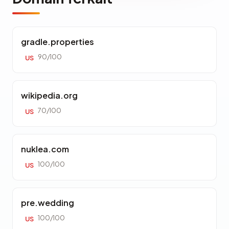
gradle.properties
90/100
US
wikipedia.org
70/100
US
nuklea.com
100/100
US
pre.wedding
100/100
US