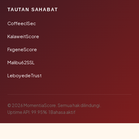
TAUTAN SAHABAT
CoffeeclSec
KalaweitScore
FxgeneScore
Malibu62SSL
LeboyedeTrust
© 2026 MomentiaScore. Semua hak dilindungi.
Uptime API: 99.95%
·
1 Bahasa aktif