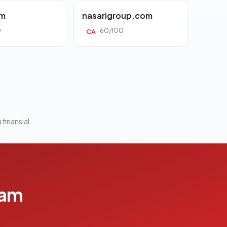
om
nasarigroup.com
0
60/100
CA
 finansial.
lam