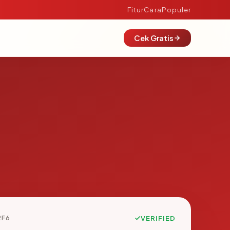
Fitur
Cara
Populer
Cek Gratis
2F6
VERIFIED