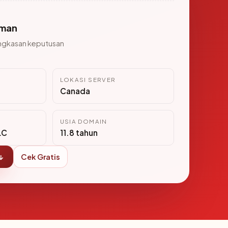
man
ngkasan keputusan
LOKASI SERVER
Canada
USIA DOMAIN
LC
11.8 tahun
↓
Cek Gratis