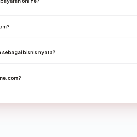
bayaran online?
com?
sebagai bisnis nyata?
ome.com?