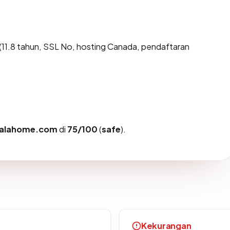
11.8 tahun, SSL No, hosting Canada, pendaftaran
talahome.com
di
75/100
(
safe
).
Kekurangan