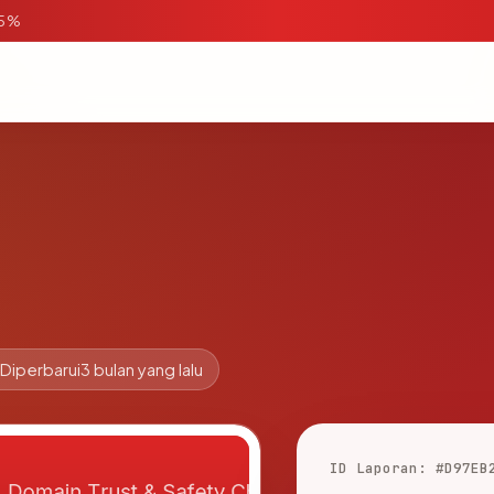
95%
Diperbarui
3 bulan yang lalu
ID Laporan: #D97EB