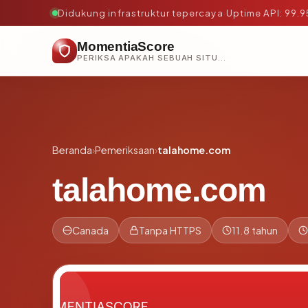
Didukung infrastruktur tepercaya
·
Uptime API: 99.
MomentiaScore
PERIKSA APAKAH SEBUAH SITUS AMAN, TEPERCAYA, DAN TERVERIFIKASI DALAM HITUNGAN DETIK.
Beranda
›
Pemeriksaan
›
talahome.com
talahome.com
Canada
Tanpa HTTPS
11.8 tahun