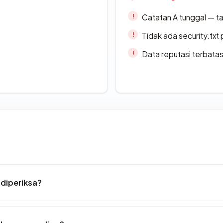
Catatan A tunggal — ta
Tidak ada security.txt 
Data reputasi terbata
 diperiksa?