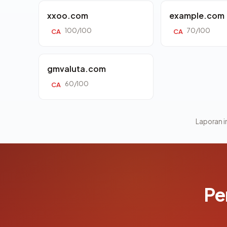
xxoo.com
example.com
100/100
70/100
CA
CA
gmvaluta.com
60/100
CA
Laporan in
Pe