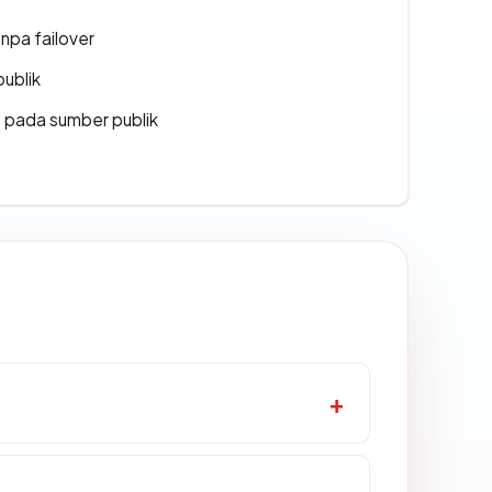
npa failover
publik
s pada sumber publik