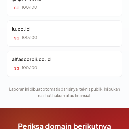
100/100
SG
iu.co.id
100/100
SG
alfascorpii.co.id
100/100
SG
Laporan ini dibuat otomatis dari sinyal teknis publik. Ini bukan
nasihat hukum atau finansial.
Periksa domain berikutnya