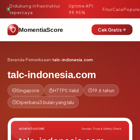
Didukung infrastruktur
Uptime API:
·
Fitur
Cara
Popule
tepercaya
99.95%
MomentiaScore
Cek Gratis
Beranda
›
Pemeriksaan
›
talc-indonesia.com
talc-indonesia.com
Singapore
HTTPS Valid
19.6 tahun
Diperbarui
3 bulan yang lalu