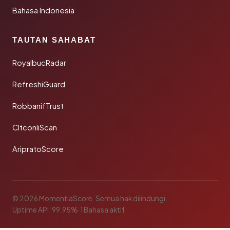
Bahasa Indonesia
TAUTAN SAHABAT
RoyalbucRadar
RefreshiGuard
RobbanifTrust
CltconliScan
AripratoScore
© 2026 MomentiaScore. Semua hak dilindungi.
Uptime API: 99.95%
·
1 Bahasa aktif