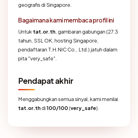
geografis di Singapore.
Bagaimana kami membaca profil ini
Untuk
tat.or.th
, gambaran gabungan (27.3
tahun, SSL OK, hosting Singapore,
pendaftaran T.H.NIC Co., Ltd.) jatuh dalam
pita "very_safe".
Pendapat akhir
Menggabungkan semua sinyal, kami menilai
tat.or.th
di
100/100
(
very_safe
).