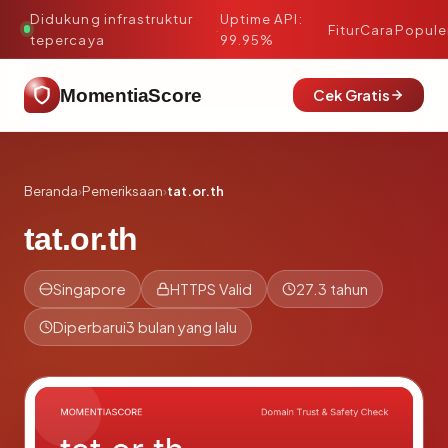
Didukung infrastruktur
Uptime API:
·
Fitur
Cara
Popule
tepercaya
99.95%
MomentiaScore
Cek Gratis
Beranda
›
Pemeriksaan
›
tat.or.th
tat.or.th
Singapore
HTTPS Valid
27.3 tahun
Diperbarui
3 bulan yang lalu