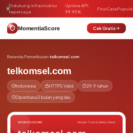
Didukung infrastruktur
Uptime API:
·
Fitur
Cara
Popule
tepercaya
99.95%
MomentiaScore
Cek Gratis
Beranda
›
Pemeriksaan
›
telkomsel.com
telkomsel.com
Indonesia
HTTPS Valid
29.9 tahun
Diperbarui
3 bulan yang lalu