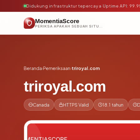
Didukung infrastruktur tepercaya
·
Uptime API: 99.
MomentiaScore
PERIKSA APAKAH SEBUAH SITUS AMAN, TEPERCAYA, DAN TERVERIFIKASI DALAM HITUNGAN DETIK.
Beranda
›
Pemeriksaan
›
triroyal.com
triroyal.com
Canada
HTTPS Valid
18.1 tahun
D