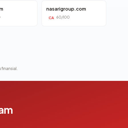
om
nasarigroup.com
0
60/100
CA
 finansial.
lam