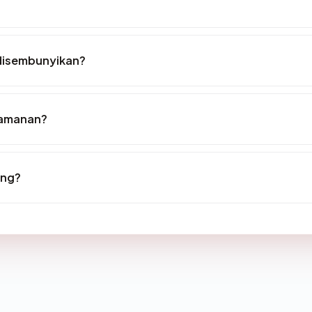
 disembunyikan?
keamanan?
ing?