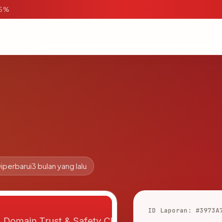
95%
iperbarui
3 bulan yang lalu
ID Laporan: #3973A