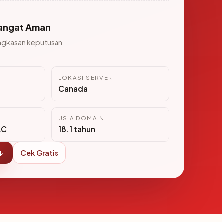
angat Aman
ngkasan keputusan
LOKASI SERVER
Canada
USIA DOMAIN
LC
18.1 tahun
↓
Cek Gratis