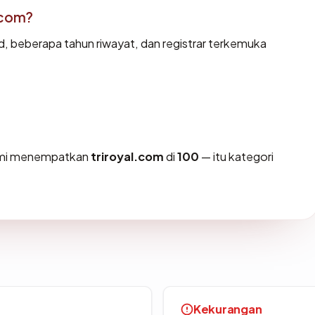
.com?
id, beberapa tahun riwayat, dan registrar terkemuka
kami menempatkan
triroyal.com
di
100
— itu kategori
Kekurangan