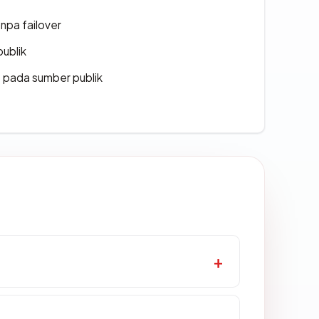
npa failover
publik
s pada sumber publik