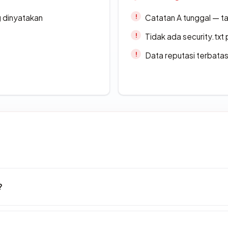
g dinyatakan
Catatan A tunggal — ta
Tidak ada security.txt 
Data reputasi terbata
?