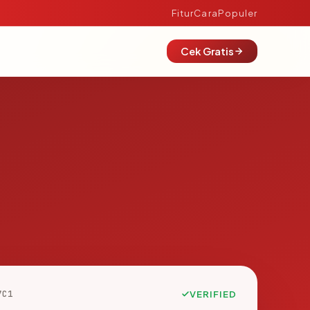
Fitur
Cara
Populer
Cek Gratis
7C1
VERIFIED