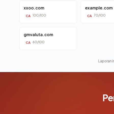
xxoo.com
example.com
100/100
70/100
CA
CA
gmvaluta.com
60/100
CA
Laporan in
Pe