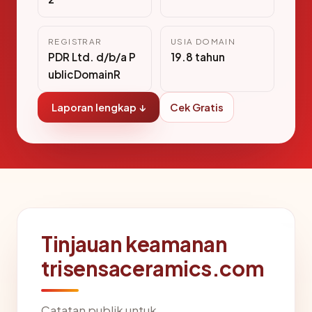
REGISTRAR
USIA DOMAIN
PDR Ltd. d/b/a P
19.8 tahun
ublicDomainR
Laporan lengkap ↓
Cek Gratis
Tinjauan keamanan
trisensaceramics.com
Catatan publik untuk