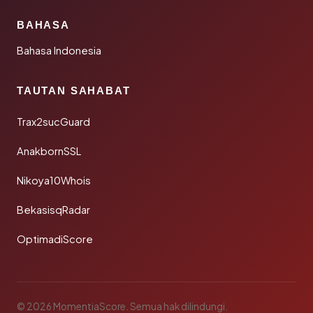
BAHASA
Bahasa Indonesia
TAUTAN SAHABAT
Trax2sucGuard
AnakbornSSL
Nikoya10Whois
BekasisqRadar
OptimadiScore
© 2026 MomentiaScore. Semua hak dilindungi.