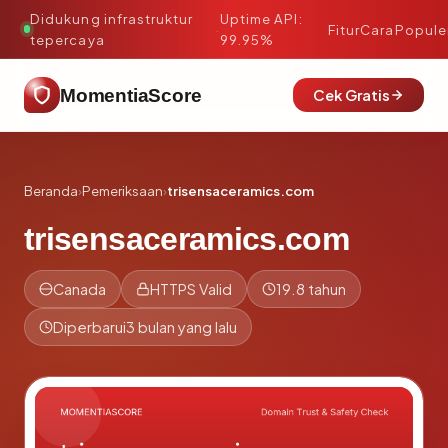
Didukung infrastruktur
Uptime API:
·
Fitur
Cara
Popule
tepercaya
99.95%
MomentiaScore
Cek Gratis
Beranda
›
Pemeriksaan
›
trisensaceramics.com
trisensaceramics.com
Canada
HTTPS Valid
19.8 tahun
Diperbarui
3 bulan yang lalu