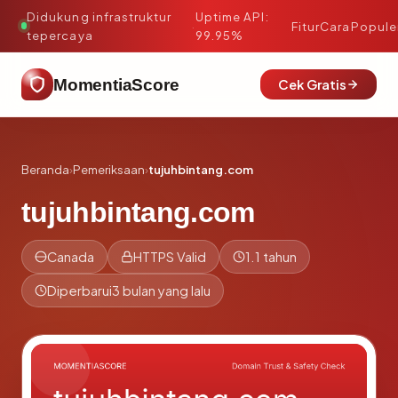
Didukung infrastruktur
Uptime API:
·
Fitur
Cara
Popule
tepercaya
99.95%
MomentiaScore
Cek Gratis
Beranda
›
Pemeriksaan
›
tujuhbintang.com
tujuhbintang.com
Canada
HTTPS Valid
1.1 tahun
Diperbarui
3 bulan yang lalu