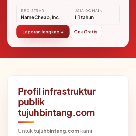
REGISTRAR
USIA DOMAIN
NameCheap, Inc.
1.1 tahun
Laporan lengkap ↓
Cek Gratis
Profil infrastruktur
publik
tujuhbintang.com
Untuk
tujuhbintang.com
kami