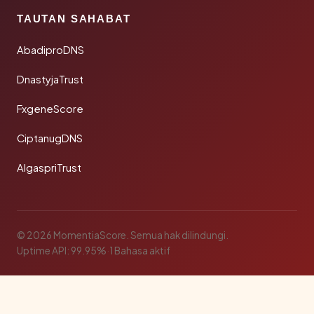
TAUTAN SAHABAT
AbadiproDNS
DnastyjaTrust
FxgeneScore
CiptanugDNS
AlgaspriTrust
© 2026 MomentiaScore. Semua hak dilindungi.
Uptime API: 99.95%
·
1 Bahasa aktif