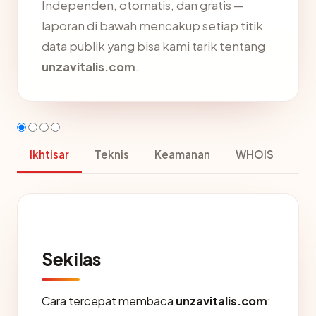
Independen, otomatis, dan gratis —
laporan di bawah mencakup setiap titik
data publik yang bisa kami tarik tentang
unzavitalis.com
.
Ikhtisar
Teknis
Keamanan
WHOIS
Sekilas
Cara tercepat membaca
unzavitalis.com
: