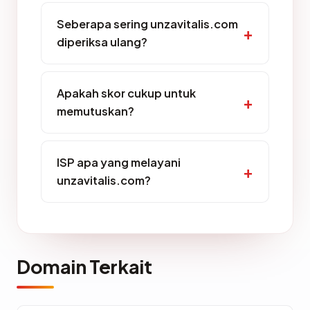
Seberapa sering unzavitalis.com
diperiksa ulang?
Apakah skor cukup untuk
memutuskan?
ISP apa yang melayani
unzavitalis.com?
Domain Terkait