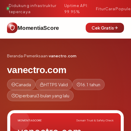
Didukung infrastruktur
Uptime API:
·
Fitur
Cara
Popule
tepercaya
99.95%
MomentiaScore
Cek Gratis
Beranda
›
Pemeriksaan
›
vanectro.com
vanectro.com
Canada
HTTPS Valid
16.1 tahun
Diperbarui
3 bulan yang lalu