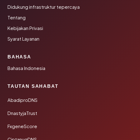
Didukung infrastruktur tepercaya
Tentang
Kebijakan Privasi
Syarat Layanan
BAHASA
Bahasa Indonesia
TAUTAN SAHABAT
AbadiproDNS
DnastyjaTrust
FxgeneScore
CiptanugDNS