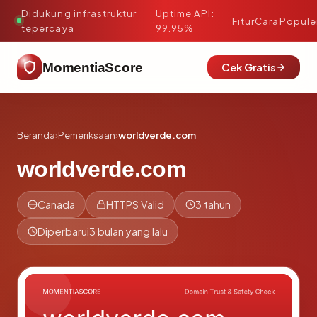
Didukung infrastruktur
Uptime API:
·
Fitur
Cara
Popule
tepercaya
99.95%
MomentiaScore
Cek Gratis
Beranda
›
Pemeriksaan
›
worldverde.com
worldverde.com
Canada
HTTPS Valid
3 tahun
Diperbarui
3 bulan yang lalu