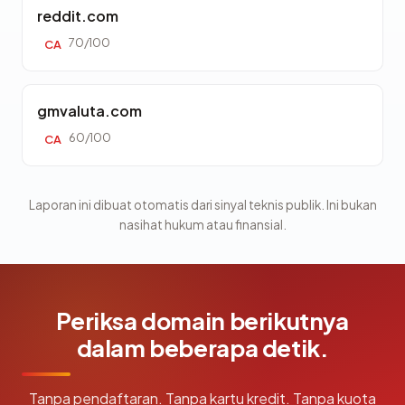
reddit.com
70/100
CA
gmvaluta.com
60/100
CA
Laporan ini dibuat otomatis dari sinyal teknis publik. Ini bukan
nasihat hukum atau finansial.
Periksa domain berikutnya
dalam beberapa detik.
Tanpa pendaftaran. Tanpa kartu kredit. Tanpa kuota