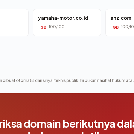
yamaha-motor.co.id
anz.com
100/100
100/1
GB
GB
i dibuat otomatis dari sinyal teknis publik. Ini bukan nasihat hukum atau
riksa domain berikutnya da