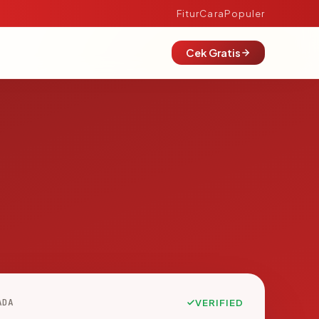
Fitur
Cara
Populer
Cek Gratis
ADA
VERIFIED