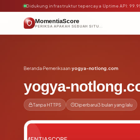
Didukung infrastruktur tepercaya
·
Uptime API: 99.
MomentiaScore
PERIKSA APAKAH SEBUAH SITUS AMAN, TEPERCAYA, DAN TERVERIFIKASI DALAM HITUNGAN DETIK.
Beranda
›
Pemeriksaan
›
yogya-notlong.com
yogya-notlong.
Tanpa HTTPS
Diperbarui
3 bulan yang lalu