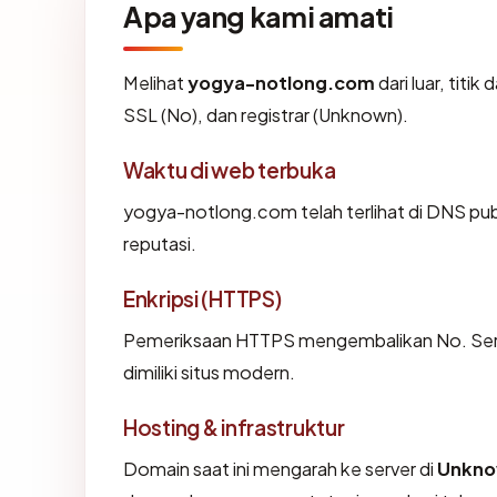
Apa yang kami amati
Melihat
yogya-notlong.com
dari luar, titi
SSL (No), dan registrar (Unknown).
Waktu di web terbuka
yogya-notlong.com telah terlihat di DNS publ
reputasi.
Enkripsi (HTTPS)
Pemeriksaan HTTPS mengembalikan No. Sertif
dimiliki situs modern.
Hosting & infrastruktur
Domain saat ini mengarah ke server di
Unkn