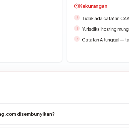
Kekurangan
Tidak ada catatan CA
Yurisdiksi hosting mun
Catatan A tunggal — ta
ng.com disembunyikan?