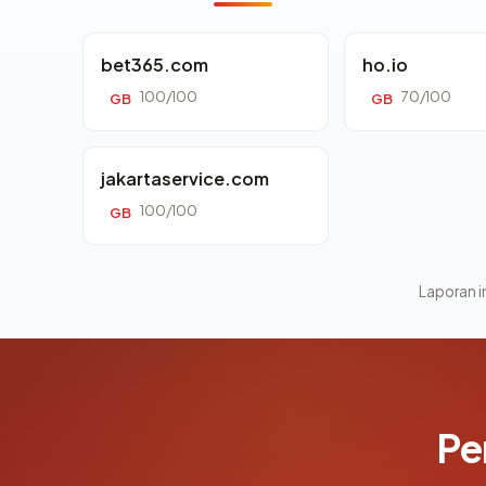
bet365.com
ho.io
100/100
70/100
GB
GB
jakartaservice.com
100/100
GB
Laporan in
Pe