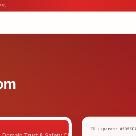
95%
com
ID Laporan: #5D53F