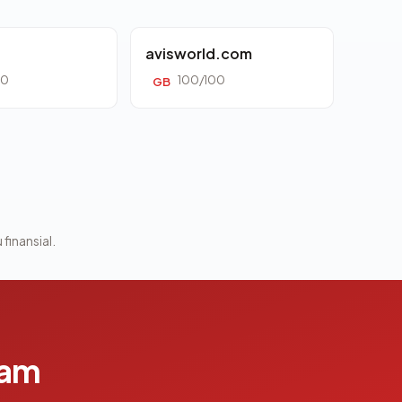
avisworld.com
00
100/100
GB
 finansial.
lam