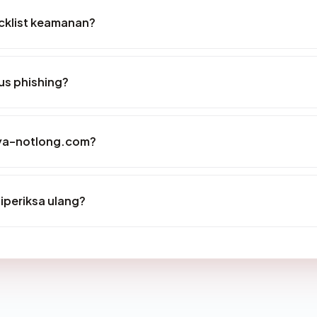
cklist keamanan?
us phishing?
ogya-notlong.com?
periksa ulang?