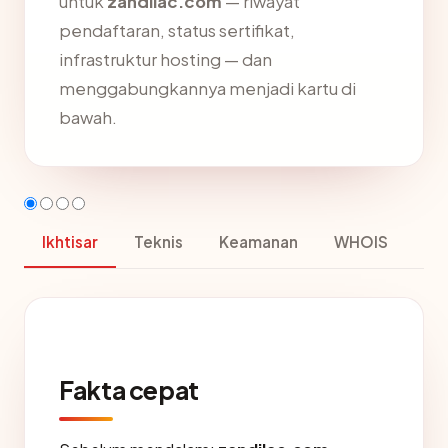
untuk
zandilac.com
— riwayat
pendaftaran, status sertifikat,
infrastruktur hosting — dan
menggabungkannya menjadi kartu di
bawah.
Ikhtisar
Teknis
Keamanan
WHOIS
Fakta cepat