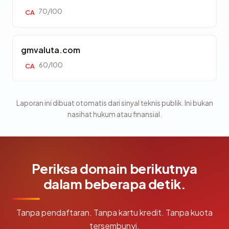
70/100
CA
gmvaluta.com
60/100
CA
Laporan ini dibuat otomatis dari sinyal teknis publik. Ini bukan
nasihat hukum atau finansial.
Periksa domain berikutnya
dalam beberapa detik.
Tanpa pendaftaran. Tanpa kartu kredit. Tanpa kuota
tersembunyi.