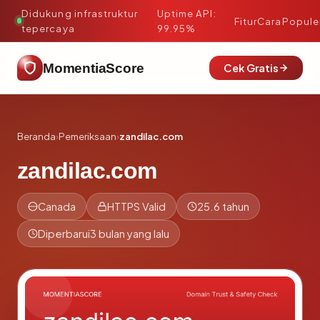
Didukung infrastruktur
Uptime API:
·
Fitur
Cara
Popule
tepercaya
99.95%
MomentiaScore
Cek Gratis
Beranda
›
Pemeriksaan
›
zandilac.com
zandilac.com
Canada
HTTPS Valid
25.6 tahun
Diperbarui
3 bulan yang lalu